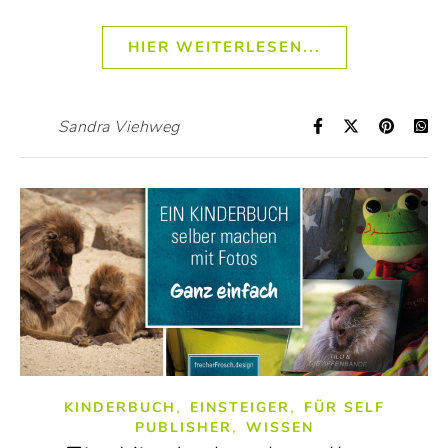
HIER WEITERLESEN...
Sandra Viehweg
,
,
KINDERBUCH
EINSTEIGER
FÜR SELF
,
PUBLISHER
WISSEN