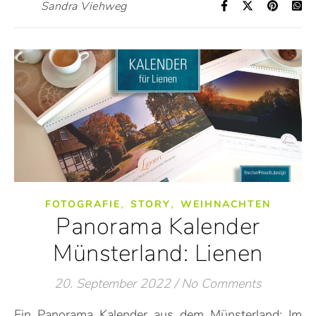
Sandra Viehweg
,
,
FOTOGRAFIE
STORY
WEIHNACHTEN
Panorama Kalender
Münsterland: Lienen
20. September 2022
/
No Comments
Ein Panorama Kalender aus dem Münsterland: Im