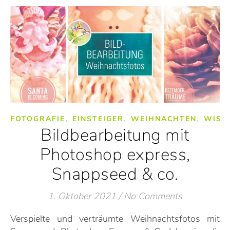
,
,
,
FOTOGRAFIE
EINSTEIGER
WEIHNACHTEN
WISS
Bildbearbeitung mit
Photoshop express,
Snappseed & co.
1. Oktober 2021
/
No Comments
Verspielte und verträumte Weihnachtsfotos mit