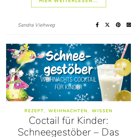
HIER WEITERLESEN...
Sandra Viehweg
,
,
REZEPT
WEIHNACHTEN
WISSEN
Coctail für Kinder:
Schneegestöber – Das